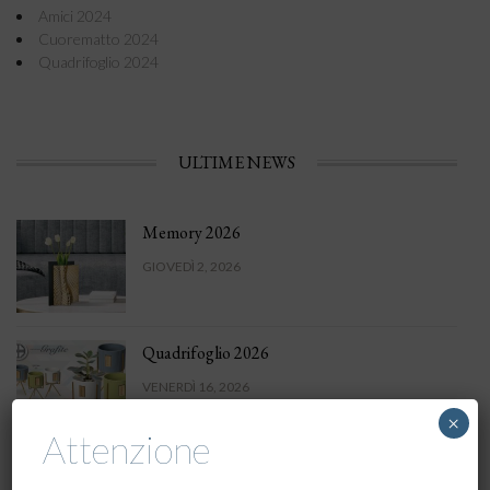
Amici 2024
Cuorematto 2024
Quadrifoglio 2024
ULTIME NEWS
Memory 2026
GIOVEDÌ 2, 2026
Quadrifoglio 2026
VENERDÌ 16, 2026
×
Attenzione
Claraluna 2026