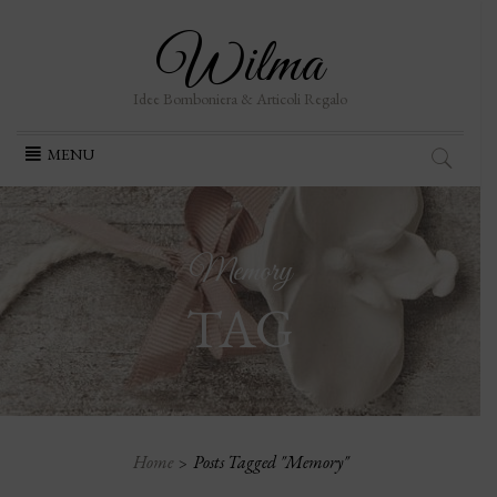
Wilma
Idee Bomboniera & Articoli Regalo
Skip
MENU
to
content
Memory
TAG
Home
Posts Tagged "Memory"