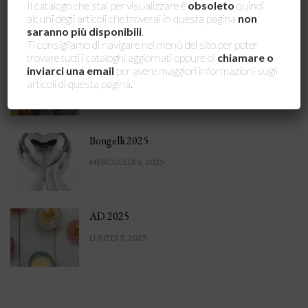
Il catalogo che stai per visualizzare è
obsoleto
quindi
VENERDÌ 16, 2026
alcuni degli articoli che troverai in questa pagina
non
saranno più disponibili
.
Ti consigliamo di navigare nel menù del sito per poter
trovare tutti i cataloghi aggiornati oppure di
chiamare o
AD 2026
inviarci una email
per avere maggiori informazioni sugli
articoli di questa pagina.
VENERDÌ 16, 2026
Bongelli 2025
MERCOLEDÌ 5, 2025
AD 2025
LUNEDÌ 3, 2025