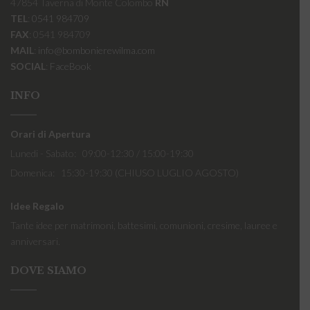
47854 Taverna di Monte Colombo
RN
TEL
:
0541 984709
FAX
: 0541 984709
MAIL
:
info@bombonierewilma.com
SOCIAL
:
FaceBook
INFO
Orari di Apertura
Lunedi - Sabato: 09:00-12:30 / 15:00-19:30
Domenica: 15:30-19:30 (CHIUSO LUGLIO AGOSTO)
Idee Regalo
Tante idee per matrimoni, battesimi, comunioni, cresime, lauree e
anniversari.
DOVE SIAMO