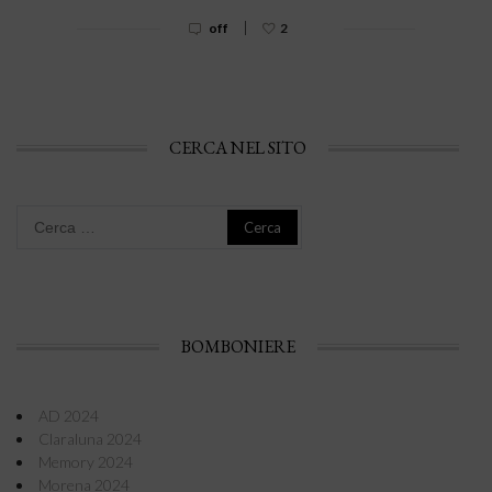
|
off
2
CERCA NEL SITO
Ricerca
per:
BOMBONIERE
AD 2024
Claraluna 2024
Memory 2024
Morena 2024