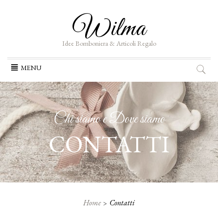
Wilma
Idee Bomboniera & Articoli Regalo
Skip
MENU
to
content
Chi siamo e Dove siamo
CONTATTI
Home
Contatti