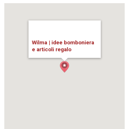
Wilma | idee bomboniera
e articoli regalo