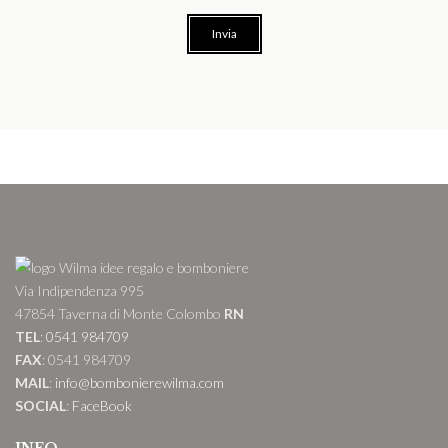
Via Indipendenza 995
47854 Taverna di Monte Colombo
RN
TEL
:
0541 984709
FAX
: 0541 984709
MAIL
:
info@bombonierewilma.com
SOCIAL
:
FaceBook