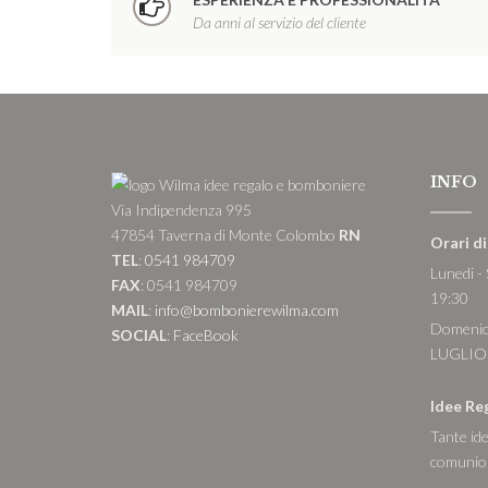
Da anni al servizio del cliente
INFO
Via Indipendenza 995
47854 Taverna di Monte Colombo
RN
Orari d
TEL
:
0541 984709
Lunedi -
FAX
: 0541 984709
19:30
MAIL
:
info@bombonierewilma.com
Domenic
SOCIAL
:
FaceBook
LUGLIO
Idee Re
Tante ide
comunion