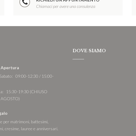
Chiamaci per avere una consulenza
DOVE SIAMO
i Apertura
 Sabato: 09:00-12:30 / 15:00-
a: 15:30-19:30 (CHIUSO
 AGOSTO)
galo
e per matrimoni, battesimi,
i, cresime, lauree e anniversari.