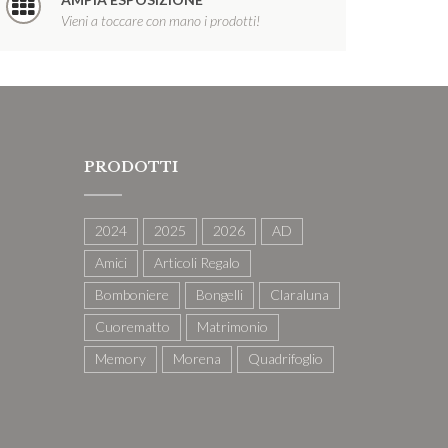
Vieni a toccare con mano i prodotti!
PRODOTTI
2024
2025
2026
AD
Amici
Articoli Regalo
Bomboniere
Bongelli
Claraluna
Cuorematto
Matrimonio
Memory
Morena
Quadrifoglio