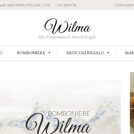
Skip
O@BOMBONIEREWILMA.COM
FACEBOOK
LUN-SAB 09:0
to
content
Wilma
Idee Bomboniera & Articoli Regalo
Skip
O
BOMBONIERE
ARTICOLI REGALO
MAR
to
content
BOMBONIERE
Wilma