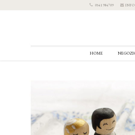
INF
0541 984709
HOME
NEGOZI