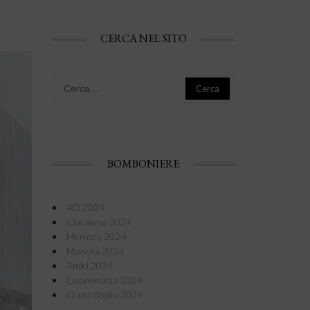
CERCA NEL SITO
Ricerca
per:
BOMBONIERE
AD 2024
Claraluna 2024
Memory 2024
Morena 2024
Amici 2024
Cuorematto 2024
Quadrifoglio 2024