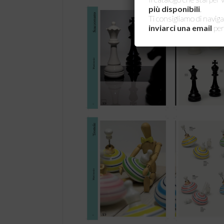
più disponibili
.
Ti consigliamo di naviga
inviarci una email
per