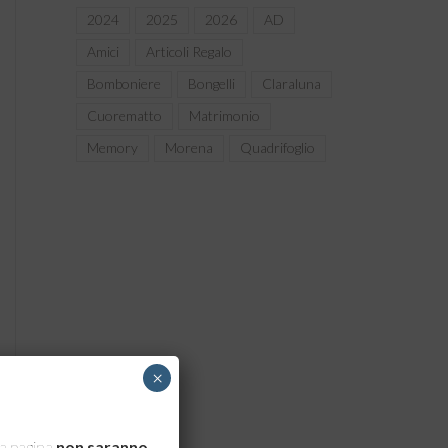
2024
2025
2026
AD
Amici
Articoli Regalo
Bomboniere
Bongelli
Claraluna
Cuorematto
Matrimonio
Memory
Morena
Quadrifoglio
×
sta pagina
non saranno