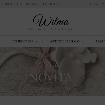
Skip
@BOMBONIEREWILMA.COM
FACEBOOK
LUN-SAB 09:00
to
content
Wilma
Idee Bomboniera & Articoli Regalo
Skip
BOMBONIERE
ARTICOLI REGALO
MAR
to
content
AD 2025
NOVITÀ