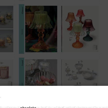
e
visualizzare è
obsoleto
quindi alcuni degli articoli che troverai in que