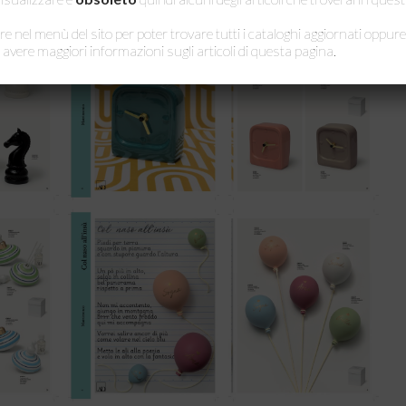
re nel menù del sito per poter trovare tutti i cataloghi aggiornati oppure
 avere maggiori informazioni sugli articoli di questa pagina.