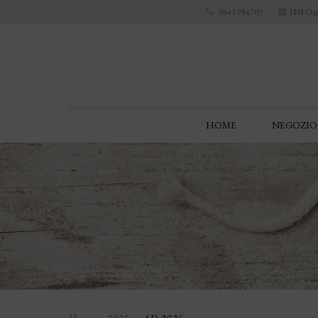
INFO
0541 984709
HOME
NEGOZIO