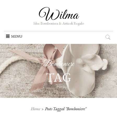
Wilma
Idee Bomboniera & Articoli Regalo
Skip
MENU
to
content
Bomboniere
TAG
Home
Posts Tagged "Bomboniere"