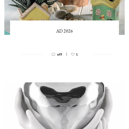
AD 2026
|
off
1