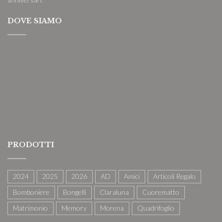
DOVE SIAMO
PRODOTTI
2024
2025
2026
AD
Amici
Articoli Regalo
Bomboniere
Bongelli
Claraluna
Cuorematto
Matrimonio
Memory
Morena
Quadrifoglio